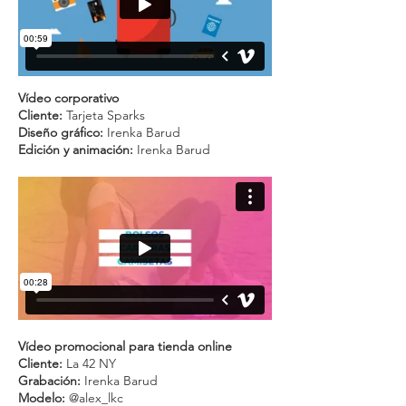
Vídeo corporativo
Cliente:
Tarjeta Sparks
Diseño gráfico:
Irenka Barud
Edición y animación:
Irenka Barud
Vídeo promocional para tienda online
Cliente:
La 42 NY
Grabación:
Irenka Barud
Modelo:
@alex_lkc