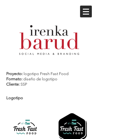
Proyecto:
logotipo Fresh Fast Food
Formato:
diseño de logotipo
Cliente:
SSP
Logotipo