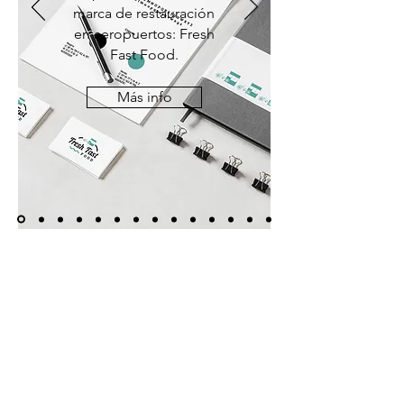
marca de restauración
en aeropuertos: Fresh
Fast Food.
Más info
CONTACTO
Madrid, España
hola@irenkabarud.com
| Tel:
+34 636 65 06 12